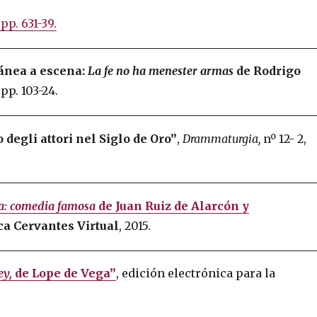
 pp. 631-39.
ánea a escena:
La fe no ha menester armas
de Rodrigo
, pp. 103-24.
 degli attori nel Siglo de Oro”
,
Drammaturgia,
nº 12- 2,
a: comedia famosa
de Juan Ruiz de Alarcón y
ca Cervantes Virtual
, 2015.
ey,
de Lope de Vega”
, edición electrónica para la