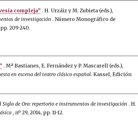
avesía compleja”
.
H. Urzáiz y M. Zubieta (eds.),
mentos de investigación
.
Número Monográfico de
 pp. 209-240.
”
.
Mª Bastianes, E. Fernández y P. Mascarell (eds.),
esta en escena del teatro clásico español.
Kassel, Edición
 Siglo de Oro: repertorio e instrumentos de investigación
.
H.
lásico
, nº 29, 2014, pp. 11-12.