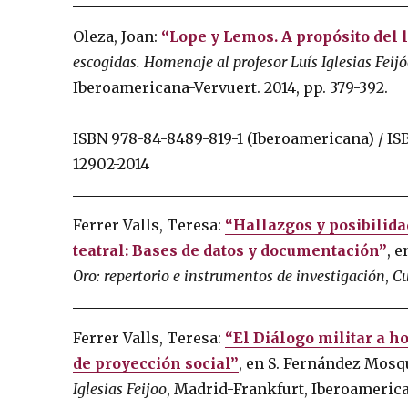
Oleza, Joan:
“Lope y Lemos. A propósito del l
escogidas.
Homenaje al profesor Luís Iglesias Feij
Iberoamericana-Vervuert.
2014, pp. 379-392.
ISBN 978-84-8489-819-1 (Iberoamericana) / IS
12902-2014
Ferrer Valls, Teresa:
“Hallazgos y posibilida
teatral: Bases de datos y documentación”
, e
Oro: repertorio e instrumentos de investigación
,
Cu
Ferrer Valls, Teresa:
“El Diálogo militar a h
de proyección social”
, en S. Fernández Mosqu
Iglesias Feijoo
, Madrid-Frankfurt, Iberoamerican