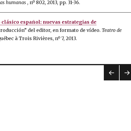
ncias humanas
, nº 802, 2013, pp. 31-36.
o clásico español: nuevas estrategias de
troducción” del editor, en formato de vídeo.
Teatro de
ébec à Trois Rivières, nº 7, 2013.
PREV
NEX
IOUS
PA
PAG
E
E