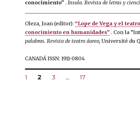
conocimiento”
.
Ínsula.
Revista de letras y cie
Oleza, Joan (editor):
“Lope de Vega y el teatr
conocimiento en humanidades”
.
Con la “In
palabras.
Revista de teatro áureo,
Université du Qu
CANADÁ ISSN: 1911-0804
Posts
PAGE
1
PAGE
2
PAGE
3
…
PAGE
17
navigation