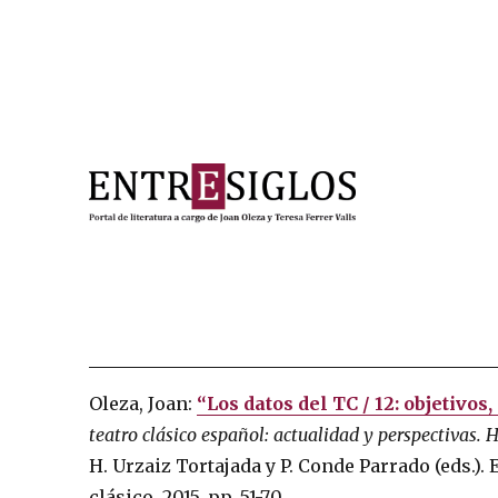
Portal de literatura a cargo de Joan Oleza y Teresa Ferre
Entresiglos
Oleza, Joan:
“Los datos del TC / 12: objetivos
teatro clásico español: actualidad y perspectivas.
H
H. Urzaiz Tortajada y P. Conde Parrado (eds.).
clásico, 2015, pp. 51-70.