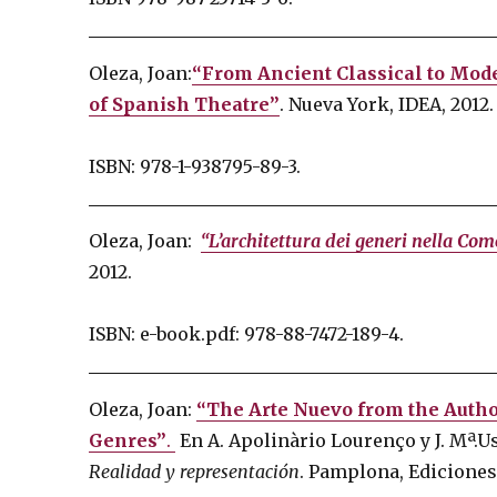
Oleza, Joan:
“From Ancient Classical to Mod
of Spanish Theatre”
.
Nueva York, IDEA, 2012.
ISBN: 978-1-938795-89-3.
Oleza, Joan:
“L’architettura dei generi nella Co
2012.
ISBN: e-book.pdf: 978-88-7472-189-4.
Oleza, Joan:
“The Arte Nuevo from the Author
Genres”
.
En A. Apolinàrio Lourenço y J. Mª.Us
Realidad y representación
.
Pamplona, ​​Ediciones