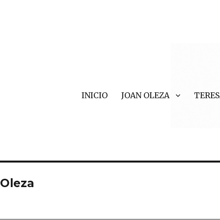
INICIO
JOAN OLEZA
TERES
r Valls
 Oleza