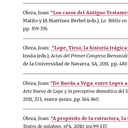
Oleza, Joan:
“Los casos del Antiguo Testamen
Matito y JA Martínez Berbel (eds.),
La
Biblia en
pp. 359-376.
Oleza, Joan:
“Lope, Tirso, la historia trágica
Insúa (eds.),
Actas del Primer Congreso Iberoasiát
de la Universidad de Navarra, SA, 2011. pp. 481
Oleza, Joan:
“De Rueda a Vega: entre Lopes a
Arte Nuevo de Lope y la preceptiva dramática del Si
2011, 27.1, enero-junio, pp. 144-160.
Oleza, Joan:
“A propósito de la estructura, l
Teatro de palabras
, nº4, 2010, pp.99-137.