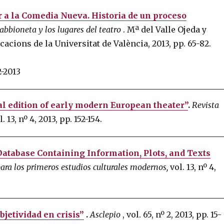
r a la Comedia Nueva. Historia de un proceso
abbioneta y los lugares del teatro
.
Mª del Valle Ojeda y
cacions de la Universitat de València, 2013, pp. 65-82.
2-2013
al edition of early modern European theater”
.
Revista
ol.
13, nº 4, 2013, pp. 152-154.
Database Containing Information, Plots, and Texts
ara los primeros estudios culturales modernos,
vol.
13, nº 4,
bjetividad en crisis”
.
Asclepio
, vol.
65, nº 2, 2013, pp. 15-