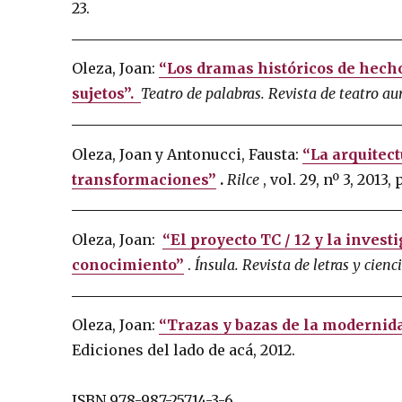
23.
Oleza, Joan:
“Los dramas históricos de hecho
sujetos”.
Teatro de palabras.
Revista de teatro au
Oleza, Joan y Antonucci, Fausta:
“La arquitec
transformaciones”
.
Rilce
, vol.
29, nº 3, 2013, 
Oleza, Joan:
“El proyecto TC / 12 y la inves
conocimiento”
.
Ínsula.
Revista de letras y cie
Oleza, Joan:
“Trazas y bazas de la modernida
Ediciones del lado de acá, 2012.
ISBN 978-987-25714-3-6.