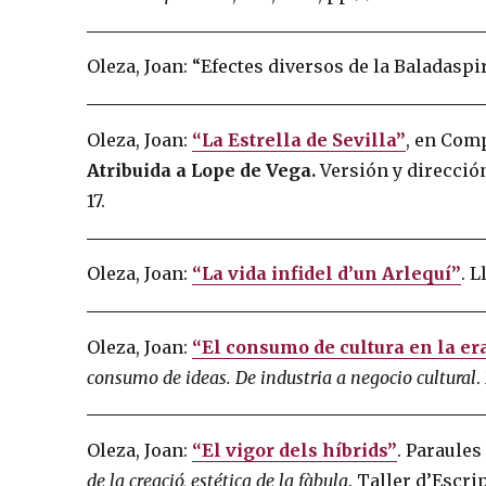
Oleza, Joan: “Efectes diversos de la Baladaspi
Oleza, Joan:
“La Estrella de Sevilla”
, en Com
Atribuida a Lope de Vega.
Versión y dirección
17.
Oleza, Joan:
“La vida infidel d’un Arlequí”
. L
Oleza, Joan:
“El consumo de cultura en la e
consumo de ideas. De industria a negocio cultural
.
Oleza, Joan:
“El vigor dels híbrids”
. Paraule
de la creació, estética de la fàbula
. Taller d’Escri