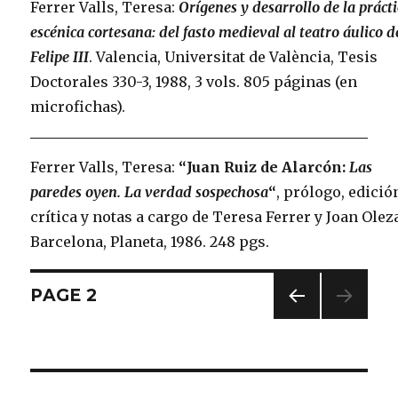
Ferrer Valls, Teresa:
Orígenes y desarrollo de la práct
escénica cortesana: del fasto medieval al teatro áulico d
Felipe III
. Valencia, Universitat de València, Tesis
Doctorales 330-3, 1988, 3 vols. 805 páginas (en
microfichas).
Ferrer Valls, Teresa:
“Juan Ruiz de Alarcón:
Las
paredes oyen. La verdad sospechosa
“
, prólogo, edició
crítica y notas a cargo de Teresa Ferrer y Joan Olez
Barcelona, Planeta, 1986. 248 pgs.
Posts
PAGE
2
PREV
navigation
IOUS
PAG
E