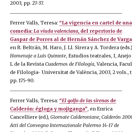
2003, pp. 27-37.
Ferrer Valls, Teresa:
“La vigencia en cartel de un
comedia:
La viuda valenciana
, del repertorio de
Gaspar de Porres al de Hernán Sánchez de Varga
en R. Beltrán, M. Haro, J. Ll. Sirera y A. Tordera (eds.)
Homenaje a Luis Quirante
, Estudios teatrales, I, Anejo
L de la Revista
Cuadernos de Filología
, Valencia, Facul
de Filologia- Universitat de València, 2003, 2 vols., t.
pp. 175-90.
Ferrer Valls, Teresa:
“
El golfo de las sirenas
de
Calderón: égloga y mojiganga”
, en Enrica
Cancelliere (ed.),
Giornate Calderoniane, Calderón 200
Atti del Convegno Internazionale Palermo 14-17 de