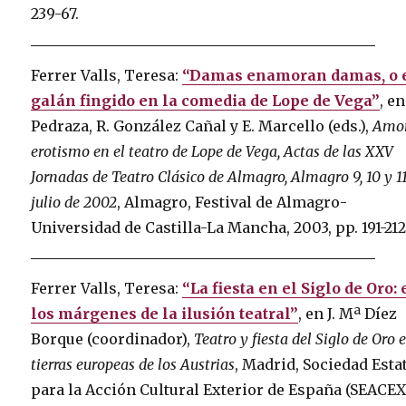
239-67.
Ferrer Valls, Teresa:
“Damas enamoran damas, o 
galán fingido en la comedia de Lope de Vega”
, en
Pedraza, R. González Cañal y E. Marcello (eds.),
Amor
erotismo en el teatro de Lope de Vega, Actas de las XXV
Jornadas de Teatro Clásico de Almagro, Almagro 9, 10 y 1
julio de 2002
, Almagro, Festival de Almagro-
Universidad de Castilla-La Mancha, 2003, pp. 191-212
Ferrer Valls, Teresa:
“La fiesta en el Siglo de Oro:
los márgenes de la ilusión teatral”
, en J. Mª Díez
Borque (coordinador),
Teatro y fiesta del Siglo de Oro 
tierras europeas de los Austrias
, Madrid, Sociedad Esta
para la Acción Cultural Exterior de España (SEACEX