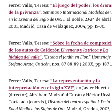
Ferrer Valls, Teresa:
“El juego del poder: los dram
de la privanza”
.
Seminario Internacional Modelos de 
en la España del Siglo de Oro. I.
El noble, 23-24 de abril
2001, Madrid, Casa de Velázquez, 2004, pp. 15-30.
Ferrer Valls, Teresa:
“Sobre la fecha de composic
de los autos de Calderón
El veneno y la triaca
y
La
hidalga del valle
”
,
“Estaba el jardín en Flor…”. Homenaje
Stefano Arata, Criticón
, nos. 87-88-89 ( 2003), pp. 187-
Ferrer Valls, Teresa:
“La representación y la
interpretación en el siglo XVI”
, en Javier Huerta
(director), Abraham Madroñal Durán y Héctor Urzá
Tortajada (coords.),
Historia del teatro español I. De la
Edad Media a los Siglos de Oro
, Madrid, Gredos, 2003, 