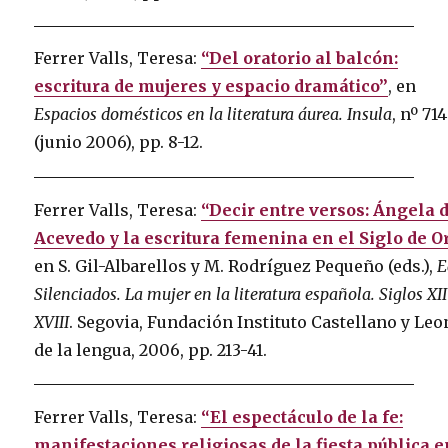
Ferrer Valls, Teresa:
“Del oratorio al balcón:
escritura de mujeres y espacio dramático”
, en
Espacios domésticos en la literatura áurea. Insula
, nº 714
(junio 2006), pp. 8-12.
Ferrer Valls, Teresa:
“Decir entre versos: Ángela 
Acevedo y la escritura femenina en el Siglo de O
en S. Gil-Albarellos y M. Rodríguez Pequeño (eds.),
E
Silenciados. La mujer en la literatura española. Siglos XII
XVIII
. Segovia, Fundación Instituto Castellano y Le
de la lengua, 2006, pp. 213-41.
Ferrer Valls, Teresa:
“El espectáculo de la fe:
manifestaciones religiosas de la fiesta pública 