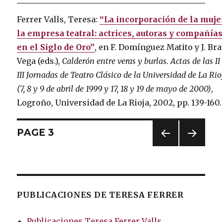
Ferrer Valls, Teresa:
“La incorporación de la muje
la empresa teatral: actrices, autoras y compañía
en el Siglo de Oro”
, en F. Domínguez Matito y J. Br
Vega (eds.),
Calderón entre veras y burlas. Actas de las II
III Jornadas de Teatro Clásico de la Universidad de La Rio
(7, 8 y 9 de abril de 1999 y 17, 18 y 19 de mayo de 2000)
,
Logroño, Universidad de La Rioja, 2002, pp. 139-160.
Posts
PAGE
3
PREV
NEXT
navigation
IOUS
PAG
PAG
E
E
PUBLICACIONES DE TERESA FERRER
Publicaciones Teresa Ferrer Valls