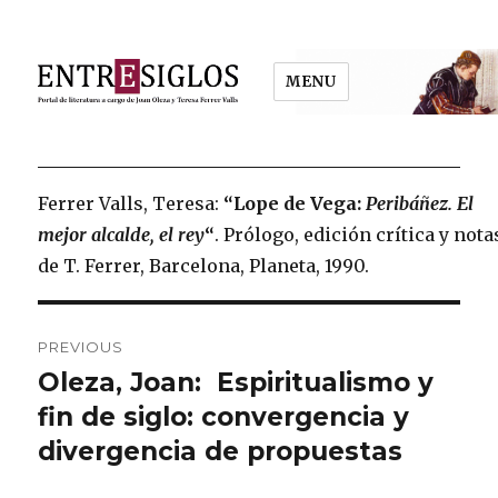
MENU
Entresiglos
Ferrer Valls, Teresa:
“Lope de Vega:
Peribáñez. El
mejor alcalde, el rey
“
. Prólogo, edición crítica y nota
de T. Ferrer, Barcelona, Planeta, 1990.
Post
PREVIOUS
navigation
Oleza, Joan: Espiritualismo y
Previous
fin de siglo: convergencia y
post:
divergencia de propuestas