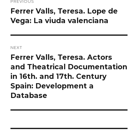
PREVIOUS
navigation
Ferrer Valls, Teresa. Lope de
Previous
Vega: La viuda valenciana
post:
NEXT
Ferrer Valls, Teresa. Actors
Next
and Theatrical Documentation
post:
in 16th. and 17th. Century
Spain: Development a
Database