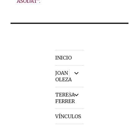
ASODAT”.
INICIO
expand
JOAN
child
OLEZA
menu
expand
TERESA
child
FERRER
menu
VÍNCULOS