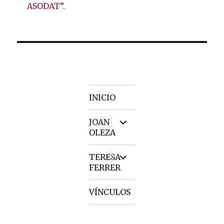
ASODAT”.
INICIO
expand
JOAN
child
OLEZA
menu
expand
TERESA
child
FERRER
menu
VÍNCULOS