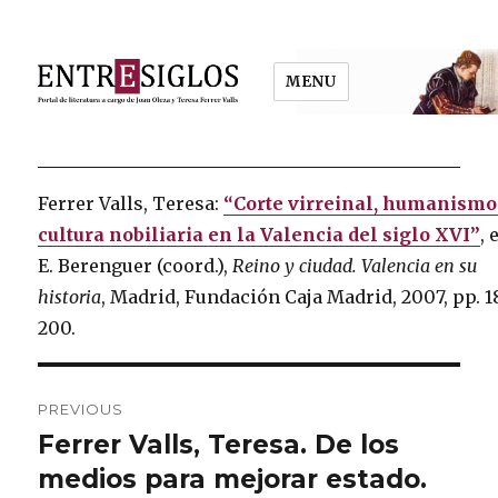
MENU
Entresiglos
Ferrer Valls, Teresa:
“Corte virreinal, humanismo
cultura nobiliaria en la Valencia del siglo XVI”
, 
E. Berenguer (coord.),
Reino y ciudad. Valencia en su
historia
, Madrid, Fundación Caja Madrid, 2007, pp. 1
200.
Post
PREVIOUS
navigation
Ferrer Valls, Teresa. De los
Previous
medios para mejorar estado.
post: