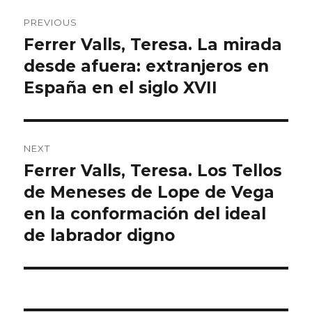
Post
PREVIOUS
navigation
Ferrer Valls, Teresa. La mirada
Previous
desde afuera: extranjeros en
post:
España en el siglo XVII
NEXT
Ferrer Valls, Teresa. Los Tellos
Next
de Meneses de Lope de Vega
post:
en la conformación del ideal
de labrador digno