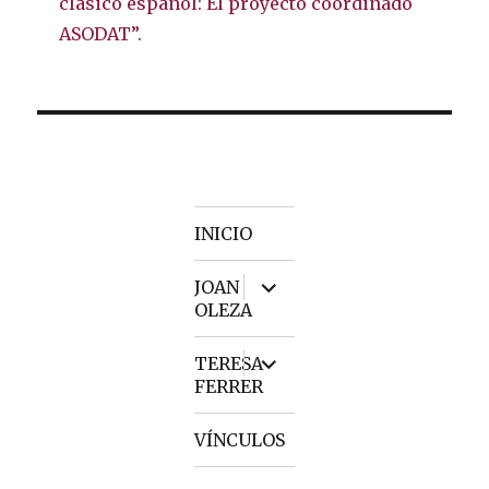
clásico español: El proyecto coordinado
ASODAT”.
INICIO
expand
JOAN
child
OLEZA
menu
expand
TERESA
child
FERRER
menu
VÍNCULOS