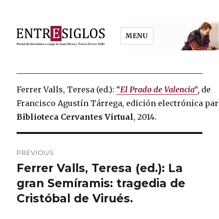
MENU
Entresiglos
Ferrer Valls, Teresa (ed.):
“
El Prado de Valencia
“
,
de
Francisco Agustín Tárrega, edición electrónica pa
Biblioteca Cervantes Virtual
, 2014.
Post
PREVIOUS
navigation
Ferrer Valls, Teresa (ed.): La
Previous
gran Semíramis: tragedia de
post:
Cristóbal de Virués.