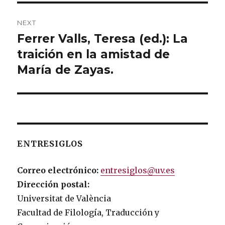
NEXT
Ferrer Valls, Teresa (ed.): La
Next
traición en la amistad de
post:
María de Zayas.
ENTRESIGLOS
Correo electrónico:
entresiglos@uv.es
Dirección postal:
Universitat de València
Facultad de Filología, Traducción y