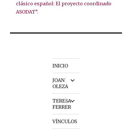
clásico español: El proyecto coordinado
ASODAT”.
INICIO
expand
JOAN
child
OLEZA
menu
expand
TERESA
child
FERRER
menu
VÍNCULOS