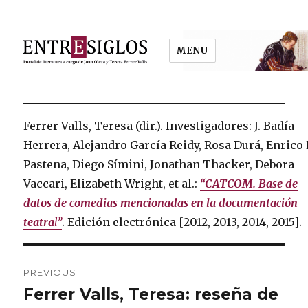
MENU
Entresiglos
Ferrer Valls, Teresa (dir.). Investigadores: J. Badía
Herrera, Alejandro García Reidy, Rosa Durá, Enrico 
Pastena, Diego Símini, Jonathan Thacker, Debora
Vaccari, Elizabeth Wright, et al.:
“CATCOM. Base de
datos de comedias mencionadas en la documentación
teatra
l”
. Edición electrónica [2012, 2013, 2014, 2015].
Post
PREVIOUS
navigation
Ferrer Valls, Teresa: reseña de
Previous