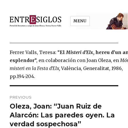
MENU
Entresiglos
Ferrer Valls, Teresa: “
El
Misteri d’Elx
, hereu d’un a
esplendor
“, en colaboración con Joan Oleza, en
Món
misteri en la Festa d’Elx,
València, Generalitat, 1986,
pp.194-204.
Post
PREVIOUS
navigation
Oleza, Joan: “Juan Ruiz de
Previous
Alarcón: Las paredes oyen. La
post:
verdad sospechosa”