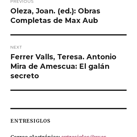
PREVIOUS
navigation
Oleza, Joan. (ed.): Obras
Previous
Completas de Max Aub
post:
NEXT
Ferrer Valls, Teresa. Antonio
Next
Mira de Amescua: El galán
post:
secreto
ENTRESIGLOS