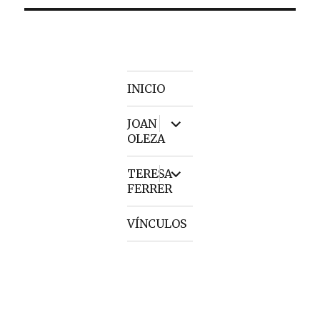
INICIO
expand
JOAN
child
OLEZA
menu
expand
TERESA
child
FERRER
menu
VÍNCULOS