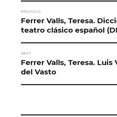
Post
PREVIOUS
navigation
Ferrer Valls, Teresa. Dicc
Previous
post:
teatro clásico español (D
NEXT
Ferrer Valls, Teresa. Lui
Next
post:
del Vasto