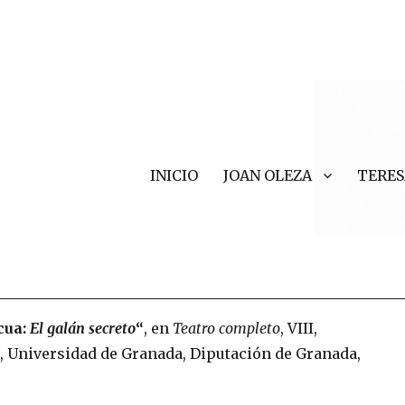
INICIO
JOAN OLEZA
TERES
r Valls
cua:
El galán secreto
“
, en
Teatro completo
, VIII,
, Universidad de Granada, Diputación de Granada,