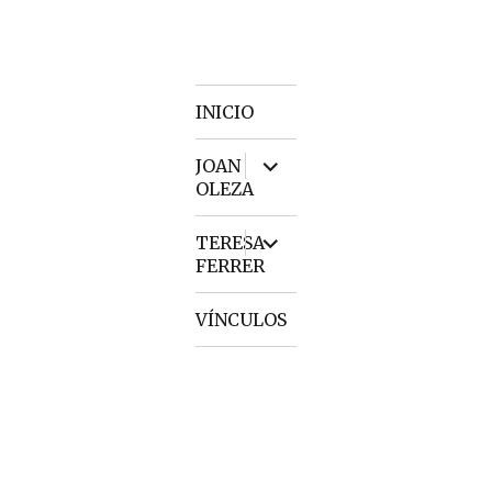
INICIO
expand
JOAN
child
OLEZA
menu
expand
TERESA
child
FERRER
menu
VÍNCULOS