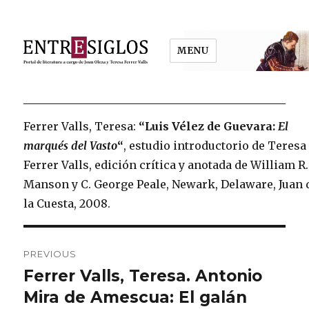
MENU
Entresiglos
Ferrer Valls, Teresa:
“Luis Vélez de Guevara:
El
marqués del Vasto
“
, estudio introductorio de Teresa
Ferrer Valls, edición crítica y anotada de William R.
Manson y C. George Peale, Newark, Delaware, Juan 
la Cuesta, 2008.
Post
PREVIOUS
navigation
Ferrer Valls, Teresa. Antonio
Previous
Mira de Amescua: El galán
post: