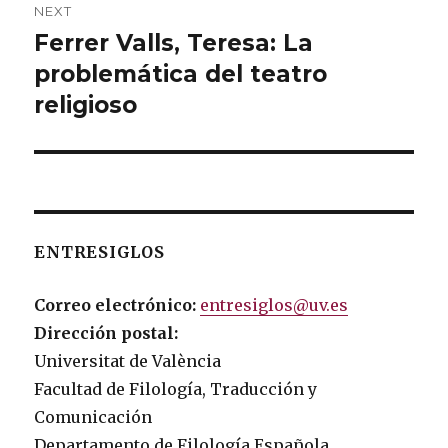
NEXT
Ferrer Valls, Teresa: La
Next
problemática del teatro
post:
religioso
ENTRESIGLOS
Correo electrónico:
entresiglos@uv.es
Dirección postal:
Universitat de València
Facultad de Filología, Traducción y
Comunicación
Departamento de Filología Española