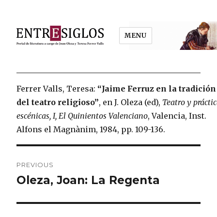
MENU
Entresiglos
Ferrer Valls, Teresa:
“Jaime Ferruz en la tradición
del teatro religioso”
, en J. Oleza (ed),
Teatro y prácti
escénicas, I, El Quinientos Valenciano
, Valencia, Inst.
Alfons el Magnànim, 1984, pp. 109-136.
Post
PREVIOUS
navigation
Oleza, Joan: La Regenta
Previous
post: