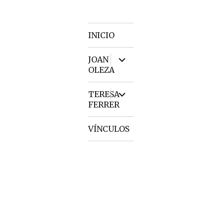
INICIO
expand
JOAN
child
OLEZA
menu
expand
TERESA
child
FERRER
menu
VÍNCULOS