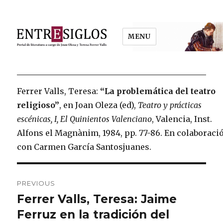
MENU
Entresiglos
Ferrer Valls, Teresa:
“La problemática del teatro
religioso”
, en Joan Oleza (ed),
Teatro y prácticas
escénicas, I, El Quinientos Valenciano
, Valencia, Inst.
Alfons el Magnànim, 1984, pp. 77-86. En colaboraci
con Carmen García Santosjuanes.
Post
PREVIOUS
navigation
Ferrer Valls, Teresa: Jaime
Previous
Ferruz en la tradición del
post: