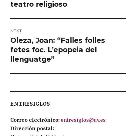
teatro religioso
NEXT
Oleza, Joan: “Falles folles
Next
fetes foc. L’epopeia del
post:
llenguatge”
ENTRESIGLOS
Correo electrónico:
entresiglos@uv.es
Dirección postal: