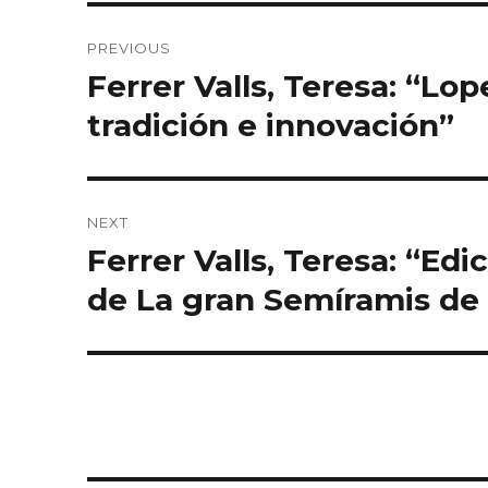
Post
PREVIOUS
navigation
Ferrer Valls, Teresa: “Lop
Previous
post:
tradición e innovación”
NEXT
Ferrer Valls, Teresa: “Ed
Next
post:
de La gran Semíramis de 