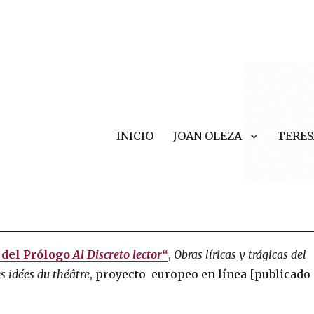
INICIO
JOAN OLEZA
TERES
r Valls
 del Prólogo
Al Discreto lector
“
,
Obras líricas y trágicas del
es idées du théâtre
, proyecto europeo en línea [publicado