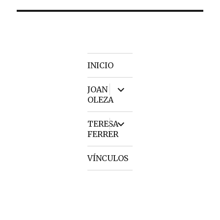
INICIO
expand
JOAN
child
OLEZA
menu
expand
TERESA
child
FERRER
menu
VÍNCULOS