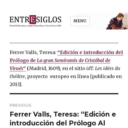
MENU
Entresiglos
Ferrer Valls, Teresa:
“Edición e introducción del
Prólogo de
La gran Semíramis de Cristóbal de
Virués
“
(
Madrid, 1609), en el sitio
idT. Les idées du
théâtre
, proyecto europeo en línea [publicado en
2013].
Post
PREVIOUS
navigation
Ferrer Valls, Teresa: “Edición e
Previous
introducción del Prólogo Al
post: