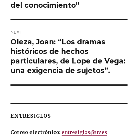
del conocimiento”
NEXT
Oleza, Joan: “Los dramas
Next
históricos de hechos
post:
particulares, de Lope de Vega:
una exigencia de sujetos”.
ENTRESIGLOS
Correo electrónico:
entresiglos@uv.es