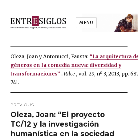
MENU
Entresiglos
Oleza, Joan y Antonucci, Fausta:
“La arquitectura d
géneros en la comedia nueva: diversidad y
transformaciones”
.
Rilce
, vol.
29, nº 3, 2013, pp. 68
741.
Post
PREVIOUS
navigation
Oleza, Joan: “El proyecto
Previous
TC/12 y la investigación
post:
humanística en la sociedad