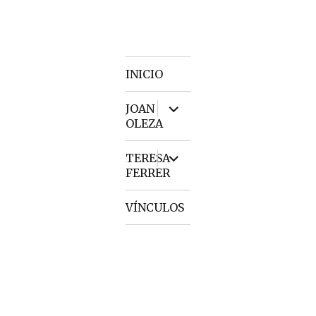
INICIO
expand
JOAN
child
OLEZA
menu
expand
TERESA
child
FERRER
menu
VÍNCULOS