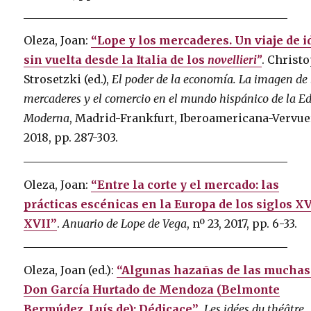
Oleza, Joan:
“Lope y los mercaderes. Un viaje de i
sin vuelta desde la Italia de los
novellieri”
. Christ
Strosetzki (ed.),
El poder de la economía. La imagen de 
mercaderes y el comercio en el mundo hispánico de la E
Moderna
, Madrid-Frankfurt, Iberoamericana-Vervue
2018, pp. 287-303.
Oleza, Joan:
“Entre la corte y el mercado: las
prácticas escénicas en la Europa de los siglos XV
XVII”
.
Anuario de Lope de Vega
, nº 23, 2017, pp. 6-33.
Oleza, Joan (ed.):
“Algunas hazañas de las muchas
Don García Hurtado de Mendoza (Belmonte
Bermúdez, Luís de): Dédicace”
,
Les idées du théâtre
.