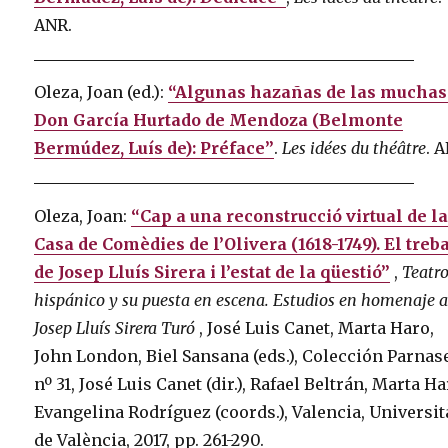
ANR.
Oleza, Joan (ed.):
“Algunas hazañas de las muchas
Don García Hurtado de Mendoza (Belmonte
Bermúdez, Luís de): Préface”
.
Les idées du théâtre
. 
Oleza, Joan:
“Cap a una reconstrucció virtual de l
Casa de Comèdies de l’Olivera (1618-1749). El treb
de Josep Lluís Sirera i l’estat de la qüestió”
,
Teatr
hispánico y su puesta en escena.
Estudios en homenaje 
Josep Lluís Sirera Turó
, José Luis Canet, Marta Haro,
John London, Biel Sansana (eds.), Colección Parnas
nº 31, José Luis Canet (dir.), Rafael Beltrán, Marta Ha
Evangelina Rodríguez (coords.), Valencia, Universit
de València, 2017, pp. 261-290.