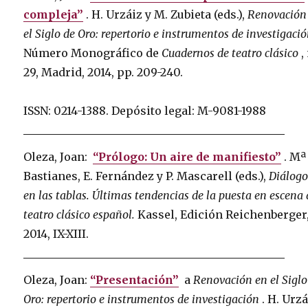
compleja”
.
H. Urzáiz y M. Zubieta (eds.),
Renovación
el Siglo de Oro: repertorio e instrumentos de investigaci
Número Monográfico de
Cuadernos de teatro clásico
,
29, Madrid, 2014, pp. 209-240.
ISSN: 0214-1388.
Depósito legal: M-9081-1988
Oleza, Joan:
“Prólogo: Un aire de manifiesto”
.
Mª
Bastianes, E. Fernández y P. Mascarell (eds.),
Diálogo
en las tablas.
Últimas tendencias de la puesta en escena 
teatro clásico español.
Kassel, Edición Reichenberger
2014, IX-XIII.
Oleza, Joan:
“Presentación”
a
Renovación en el Siglo
Oro: repertorio e instrumentos de investigación
.
H. Urzá