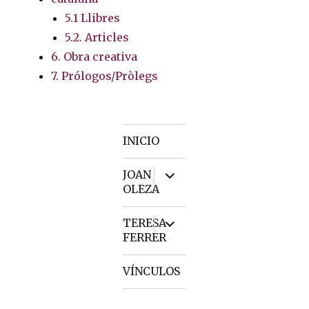
5.1 Llibres
5.2. Articles
6. Obra creativa
7. Prólogos/Pròlegs
INICIO
expand
JOAN
child
OLEZA
menu
expand
TERESA
child
FERRER
menu
VÍNCULOS