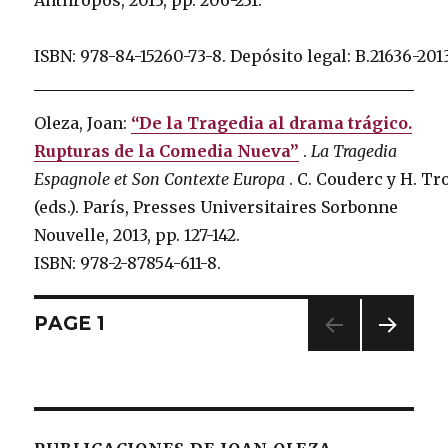
ISBN: 978-84-15260-73-8.
Depósito legal: B.21636-201
Oleza, Joan:
“De la Tragedia al drama trágico.
Rupturas de la Comedia Nueva”
.
La Tragedia
Espagnole et Son Contexte Europa
.
C. Couderc y H. Tr
(eds.).
París, Presses Universitaires Sorbonne
Nouvelle, 2013, pp. 127-142.
ISBN: 978-2-87854-611-8.
Posts
PAGE
1
NEXT
navigation
PAG
E