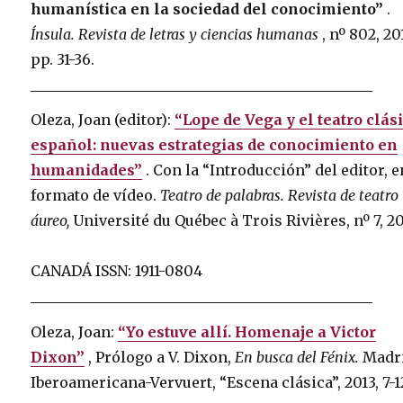
humanística en la sociedad del conocimiento”
.
Ínsula.
Revista de letras y ciencias humanas
, nº 802, 20
pp. 31-36.
Oleza, Joan (editor):
“Lope de Vega y el teatro clás
español: nuevas estrategias de conocimiento en
humanidades”
.
Con la “Introducción” del editor, e
formato de vídeo.
Teatro de palabras.
Revista de teatro
áureo,
Université du Québec à Trois Rivières, nº 7, 20
CANADÁ ISSN: 1911-0804
Oleza, Joan:
“Yo estuve allí. Homenaje a Victor
Dixon”
, Prólogo a V. Dixon,
En busca del Fénix.
Madr
Iberoamericana-Vervuert, “Escena clásica”, 2013, 7-1