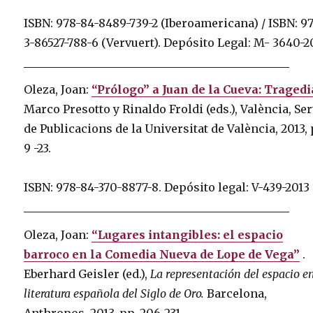
ISBN: 978-84-8489-739-2 (Iberoamericana) / ISBN: 9
3-86527-788-6 (Vervuert).
Depósito Legal: M- 3640-2
Oleza, Joan:
“Prólogo” a Juan de la Cueva: Tragedi
Marco Presotto y Rinaldo Froldi (eds.), València, Se
de Publicacions de la Universitat de València, 2013, 
9 -23.
ISBN: 978-84-370-8877-8.
Depósito legal: V-439-2013
Oleza, Joan:
“Lugares intangibles: el espacio
barroco en la Comedia Nueva de Lope de Vega”
.
Eberhard Geisler (ed.),
La representación del espacio en
literatura española del Siglo de Oro.
Barcelona, ​​
Anthropos, 2013, pp. 206-231.