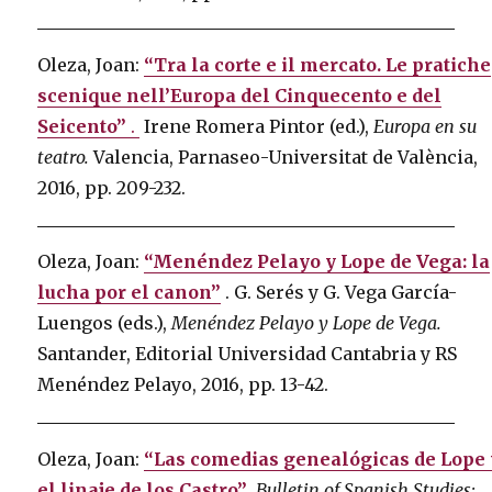
Oleza, Joan:
“Tra la corte e il mercato. Le pratiche
scenique nell’Europa del Cinquecento e del
Seicento”
.
Irene Romera Pintor (ed.),
Europa en su
teatro.
Valencia, Parnaseo-Universitat de València,
2016, pp. 209-232.
Oleza, Joan:
“Menéndez Pelayo y Lope de Vega: la
lucha por el canon”
.
G. Serés y G. Vega García-
Luengos (eds.),
Menéndez Pelayo y Lope de Vega.
Santander, Editorial Universidad Cantabria y RS
Menéndez Pelayo, 2016, pp. 13-42.
Oleza, Joan:
“Las comedias genealógicas de Lope 
el linaje de los Castro”
,
Bulletin of Spanish Studies: