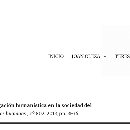
INICIO
JOAN OLEZA
TERES
r Valls
igación humanística en la sociedad del
ncias humanas
, nº 802, 2013, pp. 31-36.