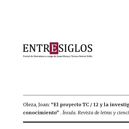
Portal de literatura a cargo de Joan Oleza y Teresa Ferre
Entresiglos
Oleza, Joan:
“El proyecto TC / 12 y la invest
conocimiento”
.
Ínsula.
Revista de letras y cie
Post