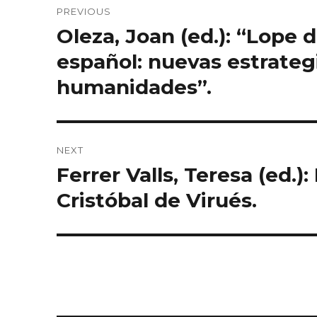
PREVIOUS
navigation
Oleza, Joan (ed.): “Lope d
Previous
post:
español: nuevas estrate
humanidades”.
NEXT
Ferrer Valls, Teresa (ed.)
Next
post:
Cristóbal de Virués.