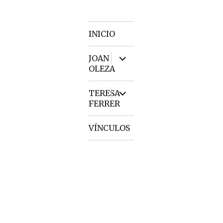
INICIO
expand
JOAN
child
OLEZA
menu
expand
TERESA
child
FERRER
menu
VÍNCULOS