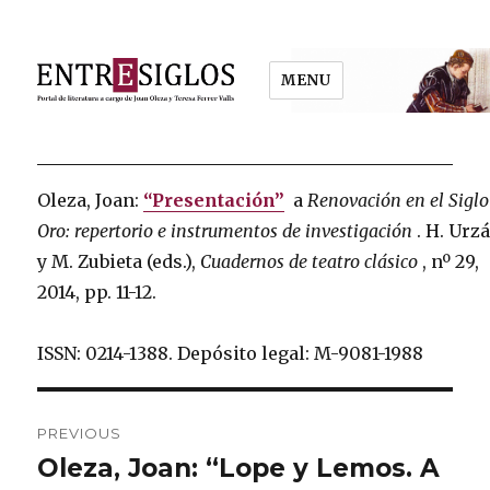
MENU
Entresiglos
Oleza, Joan:
“Presentación”
a
Renovación en el Siglo
Oro: repertorio e instrumentos de investigación
.
H. Urzá
y M. Zubieta (eds.),
Cuadernos de teatro clásico
, nº 29,
2014, pp. 11-12.
ISSN: 0214-1388.
Depósito legal: M-9081-1988
Post
PREVIOUS
navigation
Oleza, Joan: “Lope y Lemos. A
Previous