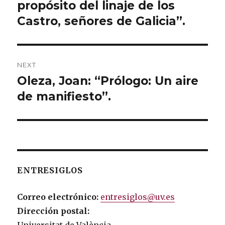
propósito del linaje de los
post:
Castro, señores de Galicia”.
NEXT
Oleza, Joan: “Prólogo: Un aire
Next
de manifiesto”.
post:
ENTRESIGLOS
Correo electrónico:
entresiglos@uv.es
Dirección postal: