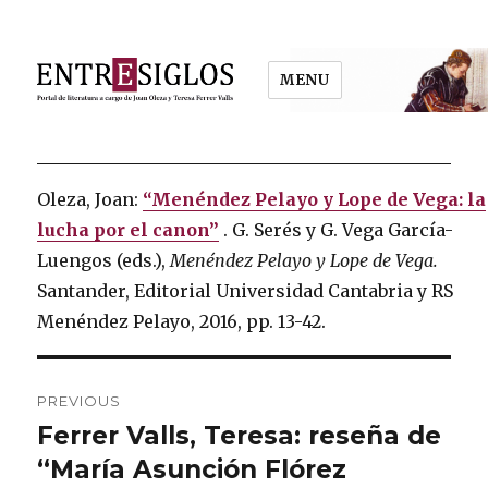
MENU
Entresiglos
Oleza, Joan:
“Menéndez Pelayo y Lope de Vega: la
lucha por el canon”
.
G. Serés y G. Vega García-
Luengos (eds.),
Menéndez Pelayo y Lope de Vega.
Santander, Editorial Universidad Cantabria y RS
Menéndez Pelayo, 2016, pp. 13-42.
Post
PREVIOUS
navigation
Ferrer Valls, Teresa: reseña de
Previous
“María Asunción Flórez
post: