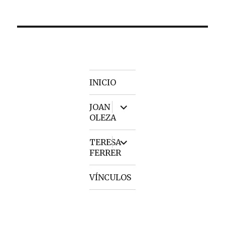
INICIO
expand
JOAN
child
OLEZA
menu
expand
TERESA
child
FERRER
menu
VÍNCULOS