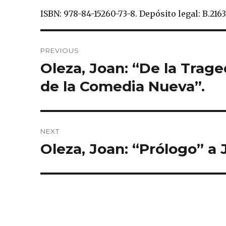
ISBN: 978-84-15260-73-8.
Depósito legal: B.216
Post
PREVIOUS
navigation
Oleza, Joan: “De la Trage
Previous
post:
de la Comedia Nueva”.
NEXT
Oleza, Joan: “Prólogo” a 
Next
post: