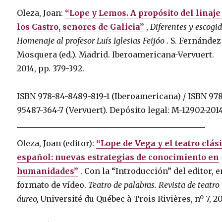
Oleza, Joan:
“Lope y Lemos. A propósito del linaje
los Castro, señores de Galicia”
,
Diferentes y escogid
Homenaje al profesor Luís Iglesias Feijóo
.
S. Fernández
Mosquera (ed.).
Madrid.
Iberoamericana-Vervuert.
2014, pp. 379-392.
ISBN 978-84-8489-819-1 (Iberoamericana) / ISBN 978
95487-364-7 (Vervuert).
Depósito legal: M-12902-201
Oleza, Joan (editor):
“Lope de Vega y el teatro clás
español: nuevas estrategias de conocimiento en
humanidades”
.
Con la “Introducción” del editor, e
formato de vídeo.
Teatro de palabras.
Revista de teatro
áureo,
Université du Québec à Trois Rivières, nº 7, 20