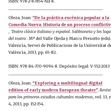
ISBN: 978-2-87854-611-8.
Oleza, Joan:
“De la práctica escénica popular a la
Comedia Nueva. Historia de un proceso conflicti
,
Teatro clásico italiano y español.
Sabbioneta y los luga
del teatro
.
Mª del Valle Ojeda y Marco Presotto (eds)
Valencia, Servei de Publicacions de la Universitat d
València, 2013, pp. 65-82.
ISBN: 978-84-370-9094-8.
Depósito legal: V-552-2013
Oleza, Joan:
“Exploring a multilingual digital
edition of early modern European theater”
.
Revis
para los primeros estudios culturales modernos
, vol.
13, 
4, 2013, pp. 152-154.