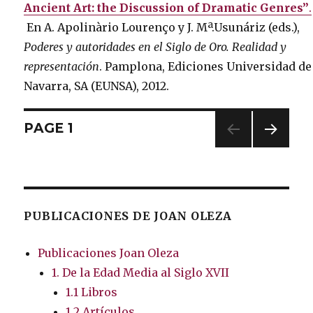
Ancient Art: the Discussion of Dramatic Genres”
.
En A. Apolinàrio Lourenço y J. Mª.Usunáriz (eds.),
Poderes y autoridades en el Siglo de Oro.
Realidad y
representación
.
Pamplona, ​​Ediciones Universidad de
Navarra, SA (EUNSA), 2012.
Posts
PAGE
1
NEXT
navigation
PAG
E
PUBLICACIONES DE JOAN OLEZA
Publicaciones Joan Oleza
1. De la Edad Media al Siglo XVII
1.1 Libros
1.2 Artículos