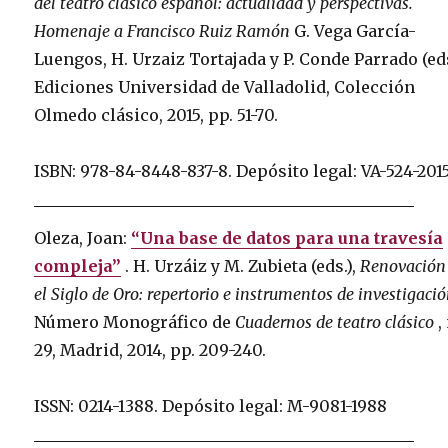
del teatro clásico español: actualidad y perspectivas.
Homenaje a Francisco Ruiz Ramón
G. Vega García-
Luengos, H. Urzaiz Tortajada y P. Conde Parrado (eds
Ediciones Universidad de Valladolid, Colección
Olmedo clásico, 2015, pp. 51-70.
ISBN: 978-84-8448-837-8.
Depósito legal: VA-524-201
Oleza, Joan:
“Una base de datos para una travesía
compleja”
.
H. Urzáiz y M. Zubieta (eds.),
Renovación
el Siglo de Oro: repertorio e instrumentos de investigaci
Número Monográfico de
Cuadernos de teatro clásico
,
29, Madrid, 2014, pp. 209-240.
ISSN: 0214-1388.
Depósito legal: M-9081-1988