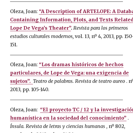
Oleza, Joan:
“A Description of ARTELOPE: A Datab
Containing Information, Plots, and Texts Related
Lope De Vega’s Theater”
.
Revista para los primeros
estudios culturales modernos,
vol.
13, nº 4, 2013, pp. 150
151.
Oleza, Joan:
“Los dramas históricos de hechos
particulares, de Lope de Vega: una exigencia de
sujetos”.
Teatro de palabras.
Revista de teatro aureo
.
nº
2013, pp. 105-140.
Oleza, Joan:
“El proyecto TC / 12 y la investigaci
humanística en la sociedad del conocimiento”
.
Ínsula.
Revista de letras y ciencias humanas
, nº 802,