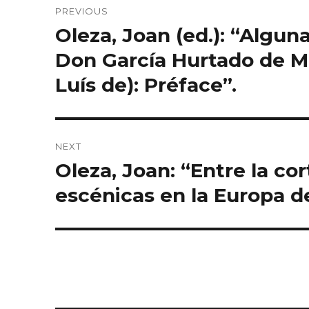
PREVIOUS
navigation
Oleza, Joan (ed.): “Algu
Previous
post:
Don García Hurtado de 
Luís de): Préface”.
NEXT
Oleza, Joan: “Entre la cor
Next
post:
escénicas en la Europa de 