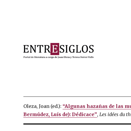
Portal de literatura a cargo de Joan Oleza y Teresa Ferre
Entresiglos
Oleza, Joan (ed.):
“Algunas hazañas de las m
Bermúdez, Luís de): Dédicace”
,
Les idées du t
Post