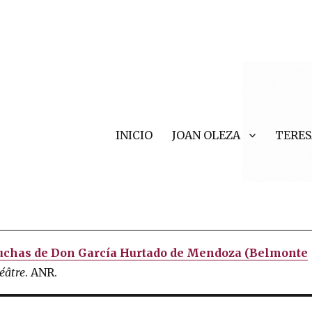
INICIO
JOAN OLEZA
TERES
r Valls
uchas de Don García Hurtado de Mendoza (Belmonte
héâtre
. ANR.