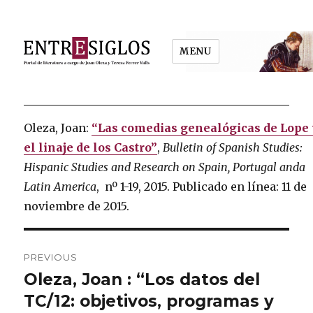
MENU
Entresiglos
Oleza, Joan:
“Las comedias genealógicas de Lope 
el linaje de los Castro”
,
Bulletin of Spanish Studies:
Hispanic Studies and Research on Spain, Portugal anda
Latin America
, nº 1-19, 2015. Publicado en línea: 11 de
noviembre de 2015.
Post
PREVIOUS
navigation
Oleza, Joan : “Los datos del
Previous
TC/12: objetivos, programas y
post: