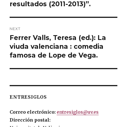
resultados (2011-2013)”.
NEXT
Ferrer Valls, Teresa (ed.): La
Next
viuda valenciana : comedia
post:
famosa de Lope de Vega.
ENTRESIGLOS
Correo electrónico:
entresiglos@uv.es
Dirección postal: