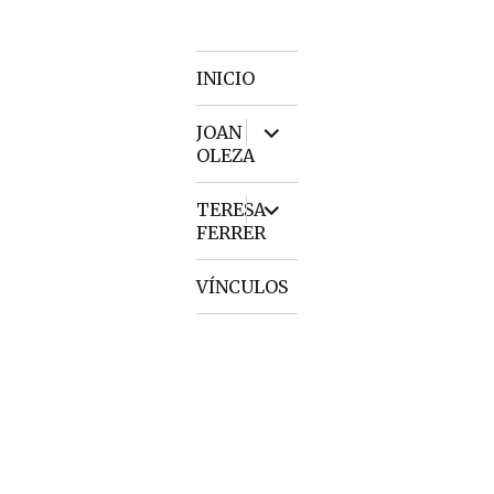
INICIO
expand
JOAN
child
OLEZA
menu
expand
TERESA
child
FERRER
menu
VÍNCULOS