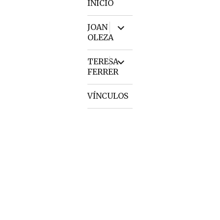
INICIO
expand
JOAN
child
OLEZA
menu
expand
TERESA
child
FERRER
menu
VÍNCULOS