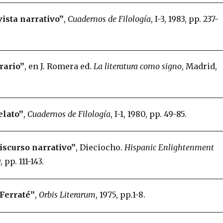
vista narrativo”
,
Cuadernos de Filología
, I-3, 1983, pp. 237-
rario”
, en J. Romera ed.
La literatura como signo
, Madrid,
elato”
,
Cuadernos de Filología
, I-1, 1980, pp. 49-85.
iscurso narrativo”
, Dieciocho.
Hispanic Enlightenment
, pp. 111-143.
 Ferraté”
,
Orbis Literarum
, 1975, pp.1-8.