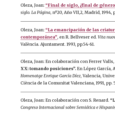
Oleza, Joan:
“Final de siglo, ¿final de género
siglo. La Página
, nº20, Año VII,2, Madrid, 1994, 
Oleza, Joan:
“La emancipación de las criatura
contemporánea”
, en R. Bellveser ed.
Vita nuov
València. Ajuntament. 1993, pp.54-61.
Oleza, Joan: En colaboración con Ferrer Valls
XX: tomando posiciones”.
En López García, 
Homenatge Enrique García Díez
, Valencia, Univ
Ciència de la Comunitat Valenciana, 1991, pp. 
Oleza, Joan: En colaboración con S. Renard.
“L
Congreso Internacional sobre Semiótica e Hispan