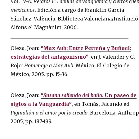
Vol. IV-A.
Relatos I : Fábulas de vanguardia y ciertos cue
mexicanos
.
Edición a cargo de Franklin García
Sánchez. València. Biblioteca Valenciana/Institució
Alfons el Magnànim. 2006.
Oleza, Joan:
“Max Aub: Entre Petreña y Buñuel:
estrategias del antagonismo”
, en J. Valender y G.
Rojo:
Homenaje a Max Aub
. México. El Colegio de
México, 2005. pp. 15-36.
Oleza, Joan:
“
Susana saliendo del baño
. Un paseo de
siglos a la Vanguardia”
, en Tomás, Facundo ed.
Pigmalión o el amor por lo creado
. Barcelona. Anthrop
2005, pp. 187-199.