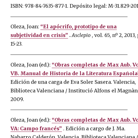
ISBN: 978-84-7635-877-1.
Depósito legal: M-31.829-20
Oleza, Joan:
“El apócrifo, prototipo de una
subjetividad en crisis”
.
Asclepio
, vol.
65, nº 2, 2013,
15-23.
Oleza, Joan (ed.):
“Obras completas de Max Aub. Vo
VB. Manual de Historia de la Literatura Española
Edición de una carga de Eva Soler Sasera.
Valencia,
Biblioteca Valenciana / Institució Alfons el Magnà
2009.
Oleza, Joan (ed.):
“Obras completas de Max Aub. Vo
VA: Campo francés”
.
Edición a cargo de J. Ma.
Naharro Calderón.
Valencia.
Biblioteca Valenciana 