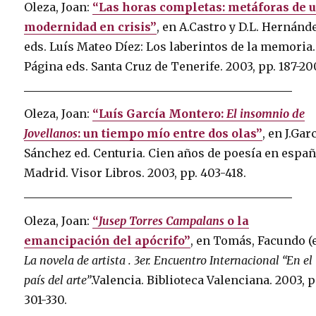
Oleza, Joan:
“Las horas completas: metáforas de 
modernidad en crisis”
, en A.Castro y D.L. Hernánd
eds. Luís Mateo Díez: Los laberintos de la memoria.
Página eds. Santa Cruz de Tenerife. 2003, pp. 187-20
Oleza, Joan:
“Luís García Montero:
El insomnio de
Jovellanos
: un tiempo mío entre dos olas”
, en J.Gar
Sánchez ed. Centuria. Cien años de poesía en españ
Madrid. Visor Libros. 2003, pp. 403-418.
Oleza, Joan:
“
Jusep Torres Campalans
o la
emancipación del apócrifo”
, en Tomás, Facundo (e
La novela de artista . 3er. Encuentro Internacional “En el
país del arte”
.Valencia. Biblioteca Valenciana. 2003, p
301-330.