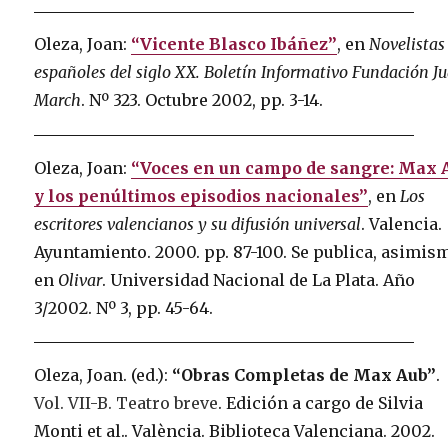
Oleza, Joan:
“Vicente Blasco Ibáñez”
, en
Novelistas
españoles del siglo XX. Boletín Informativo Fundación J
March
. Nº 323. Octubre 2002, pp. 3-14.
Oleza, Joan:
“Voces en un campo de sangre: Max 
y los penúltimos episodios nacionales”
, en
Los
escritores valencianos y su difusión universal
. Valencia.
Ayuntamiento. 2000. pp. 87-100. Se publica, asimis
en
Olivar
. Universidad Nacional de La Plata. Año
3/2002. Nº 3, pp. 45-64.
Oleza, Joan. (ed.):
“Obras Completas de Max Aub”
.
Vol. VII-B. Teatro breve
. Edición a cargo de Silvia
Monti et al.. València. Biblioteca Valenciana. 2002.