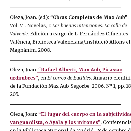
Oleza, Joan. (ed.):
“Obras Completas de Max Aub”
.
Vol. VI. Novelas, I:
Las buenas intenciones. La calle de
Valverde
.
Edición a cargo de L. Fernández Cifuentes.
València, Biblioteca Valenciana/Institució Alfons el
Magnànim, 2008.
Oleza, Joan:
“Rafael Alberti, Max Aub, Picasso:
urdimbres”
, en
El correo de Euclides
. Anuario científ
de la Fundación Max Aub. Segorbe. 2006. Nº 1, pp. 1
205.
Oleza, Joan:
“El lugar del cuerpo en la subjetivida
vanguardista, o Ayala y los mirones”
. Conferenci
en la Biblioteca Nacional de Madrid. 18 de octubre d