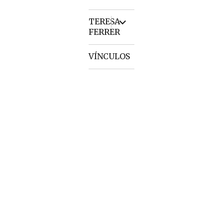
menu
expand
TERESA
child
FERRER
menu
VÍNCULOS