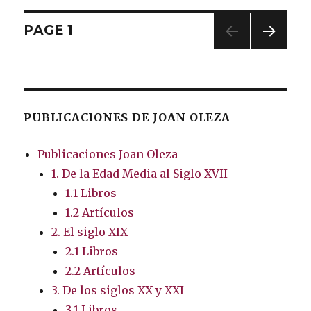
Posts
PAGE
1
NEXT
navigation
PAG
E
PUBLICACIONES DE JOAN OLEZA
Publicaciones Joan Oleza
1. De la Edad Media al Siglo XVII
1.1 Libros
1.2 Artículos
2. El siglo XIX
2.1 Libros
2.2 Artículos
3. De los siglos XX y XXI
3.1 Libros