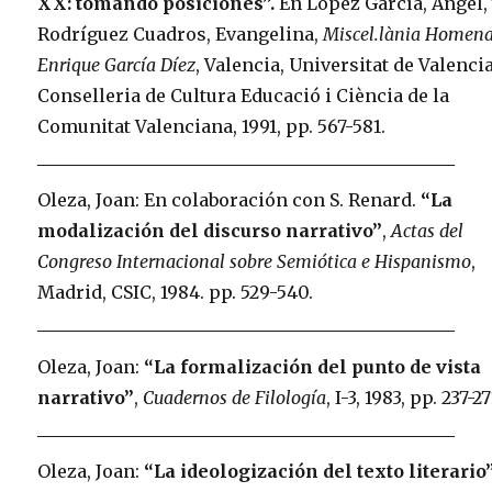
XX: tomando posiciones”.
En López García, Angel,
Rodríguez Cuadros, Evangelina,
Miscel.lània Homen
Enrique García Díez
, Valencia, Universitat de Valenci
Conselleria de Cultura Educació i Ciència de la
Comunitat Valenciana, 1991, pp. 567-581.
Oleza, Joan: En colaboración con S. Renard.
“La
modalización del discurso narrativo”
,
Actas del
Congreso Internacional sobre Semiótica e Hispanismo
,
Madrid, CSIC, 1984. pp. 529-540.
Oleza, Joan:
“La formalización del punto de vista
narrativo”
,
Cuadernos de Filología
, I-3, 1983, pp. 237-27
Oleza, Joan:
“La ideologización del texto literario