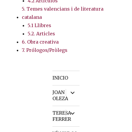
4.2 Artículos
5. Temes valencians i de literatura
catalana
5.1 Llibres
5.2. Articles
6. Obra creativa
7. Prólogos/Pròlegs
INICIO
expand
JOAN
child
OLEZA
menu
expand
TERESA
child
FERRER
menu