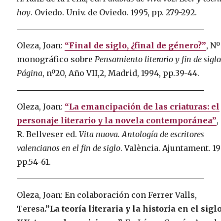
hoy
. Oviedo. Univ. de Oviedo. 1995, pp. 279-292.
Oleza, Joan:
“Final de siglo, ¿final de género?”
, Nº
monográfico sobre
Pensamiento literario y fin de siglo
Página
, nº20, Año VII,2, Madrid, 1994, pp.39-44.
Oleza, Joan:
“La emancipación de las criaturas: el
personaje literario y la novela contemporánea”
,
R. Bellveser ed.
Vita nuova. Antología de escritores
valencianos en el fin de siglo
. València. Ajuntament. 19
pp.54-61.
Oleza, Joan: En colaboración con Ferrer Valls,
Teresa
.”La teoría literaria y la historia en el sigl