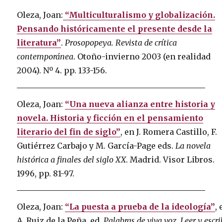
Oleza, Joan:
“Multiculturalismo y globalización.
Pensando históricamente el presente desde la
literatura”
.
Prosopopeya. Revista de crítica
contemporánea
. Otoño-invierno 2003 (en realidad
2004). Nº 4. pp. 133-156.
Oleza, Joan:
“Una nueva alianza entre historia y
novela. Historia y ficción en el pensamiento
literario del fin de siglo”
, en J. Romera Castillo, F.
Gutiérrez Carbajo y M. García-Page eds.
La novela
histórica a finales del siglo XX
. Madrid. Visor Libros.
1996, pp. 81-97.
Oleza, Joan:
“La puesta a prueba de la ideología”
,
A. Ruiz de la Peña, ed.
Palabras de viva voz. Leer y escri